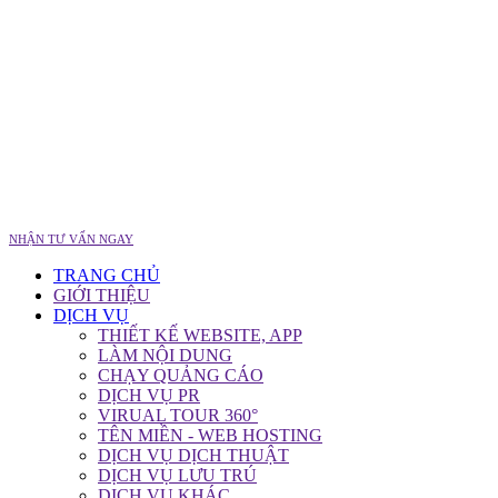
NHẬN TƯ VẤN NGAY
TRANG CHỦ
GIỚI THIỆU
DỊCH VỤ
THIẾT KẾ WEBSITE, APP
LÀM NỘI DUNG
CHẠY QUẢNG CÁO
DỊCH VỤ PR
VIRUAL TOUR 360°
TÊN MIỀN - WEB HOSTING
DỊCH VỤ DỊCH THUẬT
DỊCH VỤ LƯU TRÚ
DỊCH VỤ KHÁC