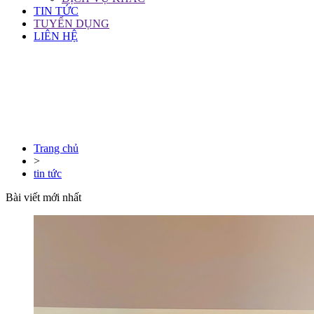
TIN TỨC
TUYỂN DỤNG
LIÊN HỆ
Trang chủ
>
tin tức
Bài viết mới nhất