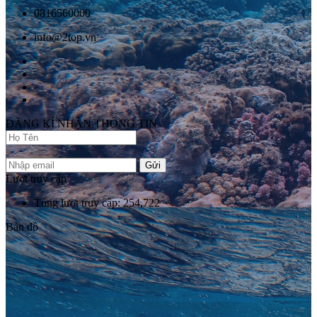
0816560000
info@2top.vn
ĐĂNG KÍ NHẬN THÔNG TIN
Gửi
Lượt truy cập
Tổng lượt truy cập: 254,722
Bản đồ