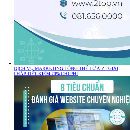
DỊCH VỤ MARKETING TỔNG THỂ TỪ A-Z - GIẢI
PHÁP TIẾT KIỆM 70% CHI PHÍ