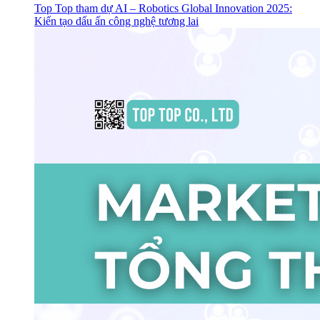
Top Top tham dự AI – Robotics Global Innovation 2025:
Kiến tạo dấu ấn công nghệ tương lai