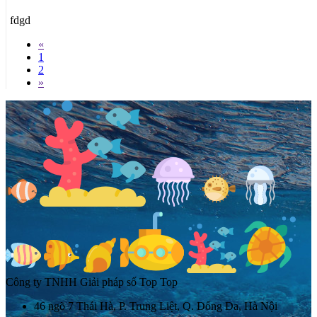
fdgd
«
1
2
»
Công ty TNHH Giải pháp số Top Top
46 ngõ 7 Thái Hà, P. Trung Liệt, Q. Đống Đa, Hà Nội