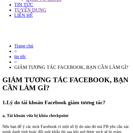
TIN TỨC
TUYỂN DỤNG
LIÊN HỆ
Trang chủ
>
tin tức
>
GIẢM TƯƠNG TÁC FACEBOOK, BẠN CẦN LÀM GÌ?
GIẢM TƯƠNG TÁC FACEBOOK, BẠN
CẦN LÀM GÌ?
1.Lý do tài khoản Facebook giảm tương tác?
a, Tài khoản vừa bị khóa checkpoint
Nếu bạn để ý các nick Facebook vì một số lý do nào đó mà FB yêu cầu xác
minh danh tính hoặc đổi mật khẩu thì sau khi mở được nick sẽ bị giảm