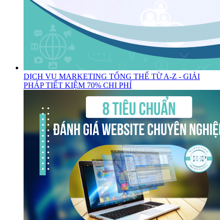
DỊCH VỤ MARKETING TỔNG THỂ TỪ A-Z - GIẢI
PHÁP TIẾT KIỆM 70% CHI PHÍ