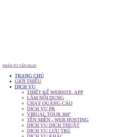
NHẬN TƯ VẤN NGAY
TRANG CHỦ
GIỚI THIỆU
DỊCH VỤ
THIẾT KẾ WEBSITE, APP
LÀM NỘI DUNG
CHẠY QUẢNG CÁO
DỊCH VỤ PR
VIRUAL TOUR 360°
TÊN MIỀN - WEB HOSTING
DỊCH VỤ DỊCH THUẬT
DỊCH VỤ LƯU TRÚ
DỊCH VỤ KHÁC