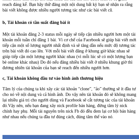
reach đáng kể. Bạn hãy thử đăng một nội dung bất kỳ bạn sẽ nhận ra rằng
bài viết không được nhiều người tương tác như các bài viết cũ.
b,
Tài khoản có tần suất đăng bài ít
Một tài khoản đăng 2-3 status mỗi ngày sẽ tiếp cận nhiều người hơn một tài
khoản mỗi tuần chỉ đăng 1 bài. Vì cơ chế của Facebook sẽ giúp bài viết mới
tiếp cận một số lượng người nhất định và sẽ tăng dần nếu mức độ tương tác
trên bài viết đó cao lên. Với mỗi bài viết đăng ở khung giờ khác nhau sẽ
giúp tiếp cận một lượng người khác nhau (vì mỗi lúc sẽ có một lượng bạn
bè online khác nhau) Do đó nếu đăng nhiều bài viết ở nhiều khung giờ thì
đương nhiên tài khoản của bạn sẽ reach đến nhiều người hơn.
c, Tài khoản không đầu tư vào hình ảnh thương hiệu
Tâm lý của chúng ta khi xây các tài khoản “clone”, “ảo” thường sẽ ít đầu tư
cho nó về nội dung và cả hình ảnh. Do vậy nên tài khoản đó sẽ không mang
lại nhiều giá trị cho người dùng và Facebook sẽ cắt tương tác của tài khoản
đó.Vậy nên, nếu bạn đang xây nick profile bán hàng, đừng tâm lý nick
chính hay phụ. Mỗi tài nguyên trên nick Fb đó đều đem lại cơ hội bán hàng
như nhau nếu chúng ta đầu tư đúng cách, đúng tâm thế vào nó.