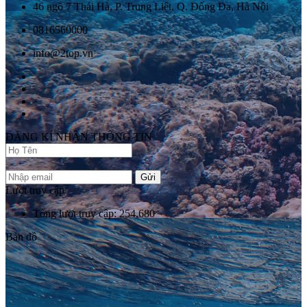
46 ngõ 7 Thái Hà, P. Trung Liệt, Q. Đống Đa, Hà Nội
0816560000
info@2top.vn
ĐĂNG KÍ NHẬN THÔNG TIN
Gửi
Lượt truy cập
Tổng lượt truy cập: 254,680
Bản đồ